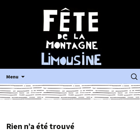
Aller
Reche
Menu
au
contenu
principal
Rien n’a été trouvé