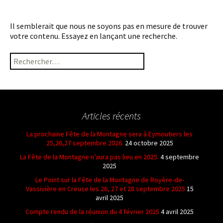
Il semblerait que nous ne soyons pas en mesure de trouver
votre contenu. Essayez en lançant une recherche.
Rechercher :
Articles récents
La prochaine Fête de la Montagne sera à Eymoutiers les
25,26,27 septembre 2026.
24 octobre 2025
La Fête de la Montagne n’aura pas lieu en 2025.
4 septembre
2025
Le Point sur la Fête de la Montagne de Royère-de-
Vassivière en Creuse les 26, 27 et 28 septembre 2025
15
avril 2025
Compte rendu de la réunion du 4 février 2025
4 avril 2025