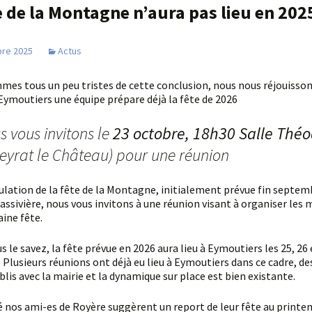
L’Écho des pacages
e de la Montagne n’aura pas lieu en 202
onfidentialité
Photos 2021
Les affiches
Photos 2019
re 2025
Actus
Dessins
Photos 2018
 Eymoutiers une équipe prépare déjà la fête de 2026
Photos 2017
us vous invitons le
23 octobre, 18h30 Salle Théo
Photos 2016
Peyrat le Château) pour une réunion
Photos 2015
assivière, nous vous invitons à une réunion visant à organiser les 
aine fête.
Plusieurs réunions ont déjà eu lieu à Eymoutiers dans ce cadre, de
blis avec la mairie et la dynamique sur place est bien existante.