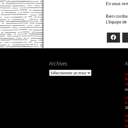
En vous r
Bien cordi
L’équipe de
Faceb
Archives
A
Archives
L
M
2
o
L
p
2
L
M
V