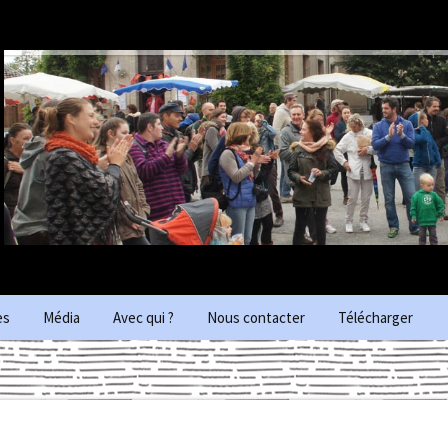
es
Média
Avec qui ?
Nous contacter
Télécharger
iques des
Photos
Photos 2023 Peyrat-le-
château
Vidéos
Photos 2022 Felletin