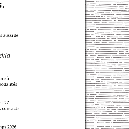
5.
dila
modalités
s contacts