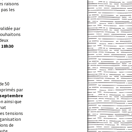
es raisons
 pas les
souhaitons
deux
, 18h30
de 50
exprimés par
8 septembre
n ainsi que
imat
ves tensions
rganisation
ions de
oute