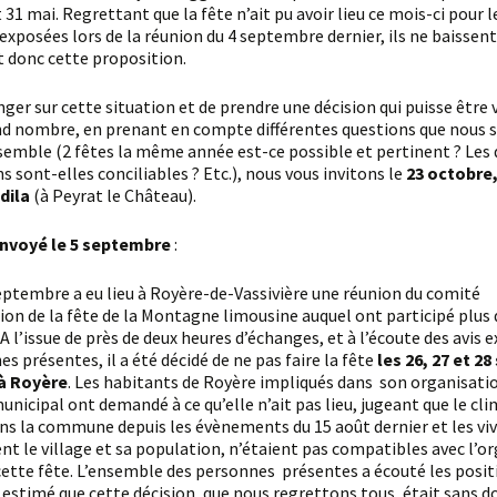
t 31 mai. Regrettant que la fête n’ait pu avoir lieu ce mois-ci pour l
 exposées lors de la réunion du 4 septembre dernier, ils ne baissent
t donc cette proposition.
and nombre, en prenant en compte différentes questions que nous 
emble (2 fêtes la même année est-ce possible et pertinent ? Les 
s sont-elles conciliables ? Etc.), nous vous invitons le
23 octobre
dila
(à Peyrat le Château).
envoyé le 5 septembre
:
ion de la fête de la Montagne limousine auquel ont participé plus 
A l’issue de près de deux heures d’échanges, et à l’écoute des avis 
es présentes, il a été décidé de ne pas faire la fête
les 26, 27 et 2
à Royère
. Les habitants de Royère impliqués dans son organisatio
municipal ont demandé à ce qu’elle n’ait pas lieu, jugeant que le cl
ns la commune depuis les évènements du 15 août dernier et les vi
ent le village et sa population, n’étaient pas compatibles avec l’o
cette fête. L’ensemble des personnes présentes a écouté les posit
 estimé que cette décision, que nous regrettons tous, était sans d