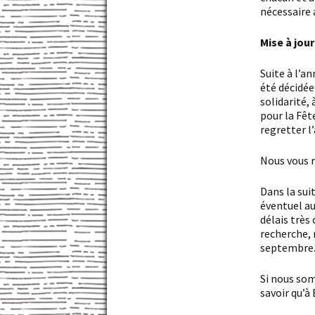
nécessaire 
Mise à jo
Suite à l’annonce de l’annulation de la Fête de la Montagne à Royère-de-Vassivière qui a
été décidée
solidarité, 
pour la Fê
regretter l
Nous vous
Dans la suite de cette annonce, certaines personnes ont lancé des pistes pour trouver un
éventuel au
délais très
recherche, 
septembre
Si nous sommes tous un peu tristes de cette conclusion, nous nous réjouissons aussi de
savoir qu’à