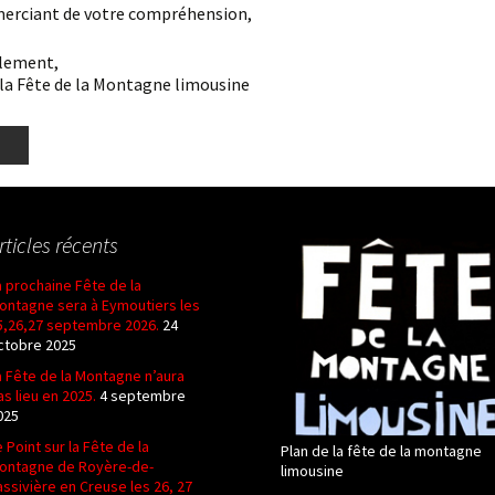
emerciant de votre compréhension,
alement,
 la Fête de la Montagne limousine
ook
Bluesky
rticles récents
a prochaine Fête de la
ontagne sera à Eymoutiers les
5,26,27 septembre 2026.
24
ctobre 2025
a Fête de la Montagne n’aura
as lieu en 2025.
4 septembre
025
e Point sur la Fête de la
Plan de la fête de la montagne
ontagne de Royère-de-
limousine
assivière en Creuse les 26, 27