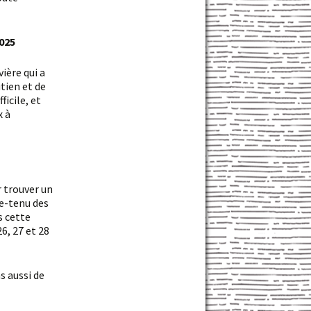
2025
tien et de
ficile, et
x à
te-tenu des
s cette
6, 27 et 28