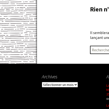
Comment ça marche
Politique de c
Rien n
Proposer votre commune
Comment participer ?
Il semblerait que nous ne soyons pas en mesure de trouver votre contenu. Essayez en
lançant une
Rechercher 
Archives
A
Archives
L
M
2
o
L