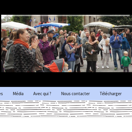
es
Média
Avec qui ?
Nous contacter
Télécharger
iques des
Photos
Photos 2023 Peyrat-le-
château
Vidéos
Photos 2022 Felletin