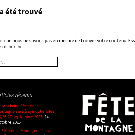
L’Écho des pacages
onfidentialité
Photos 2021
’a été trouvé
Les affiches
Photos 2019
Dessins
Photos 2018
 recherche.
Photos 2017
:
Photos 2016
Photos 2015
rticles récents
a prochaine Fête de la
ontagne sera à Eymoutiers les
5,26,27 septembre 2026.
24
ctobre 2025
a Fête de la Montagne n’aura