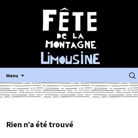
Aller
Reche
Menu
au
contenu
principal
Rien n’a été trouvé