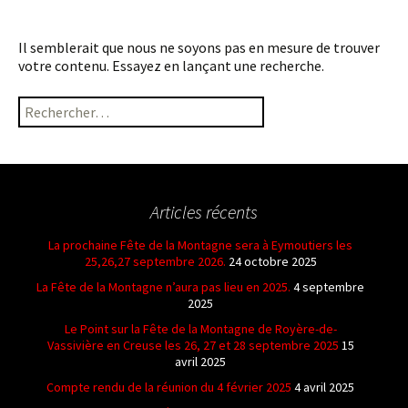
Il semblerait que nous ne soyons pas en mesure de trouver
votre contenu. Essayez en lançant une recherche.
Rechercher :
Articles récents
La prochaine Fête de la Montagne sera à Eymoutiers les
25,26,27 septembre 2026.
24 octobre 2025
La Fête de la Montagne n’aura pas lieu en 2025.
4 septembre
2025
Le Point sur la Fête de la Montagne de Royère-de-
Vassivière en Creuse les 26, 27 et 28 septembre 2025
15
avril 2025
Compte rendu de la réunion du 4 février 2025
4 avril 2025