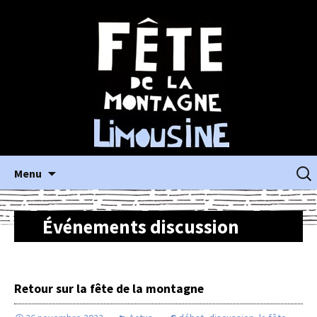
Aller
Reche
Menu
au
contenu
principal
Événements discussion
Retour sur la fête de la montagne