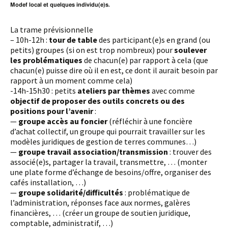
Modef local et quelques individu(e)s.
La trame prévisionnelle
– 10h-12h :
tour de table
des participant(e)s en grand (ou
petits) groupes (si on est trop nombreux) pour
soulever
les problématiques
de chacun(e) par rapport à cela (que
chacun(e) puisse dire où il en est, ce dont il aurait besoin par
rapport à un moment comme cela)
-14h-15h30 : petits
ateliers par thèmes
avec comme
objectif de proposer des outils concrets ou des
positions pour l’avenir
:
—
groupe accès au foncier
(réfléchir à une foncière
d’achat collectif, un groupe qui pourrait travailler sur les
modèles juridiques de gestion de terres communes…)
—
groupe travail association/transmission
: trouver des
associé(e)s, partager la travail, transmettre, … (monter
une plate forme d’échange de besoins/offre, organiser des
cafés installation, …)
—
groupe solidarité/difficultés
: problématique de
l’administration, réponses face aux normes, galères
financières, … (créer un groupe de soutien juridique,
comptable, administratif, …)