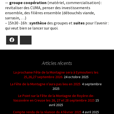
—
groupe coopération
(matériel, commercialisation) :
revitaliser des CUMA, penser des investissements
ensemble, des filières ensemble (débouchés viande,
sarrasin, …)
– 15h30 -16h :
synthèse
des groupes et
suites
pour l’avenir :
qui veut bien se lancer sur quoi.
Facebook
Bluesky
Articles récents
La prochaine Fête de la Montagne sera à Eymoutiers les
25,26,27 septembre 2026.
24 octobre 2025
La Fête de la Montagne n’aura pas lieu en 2025.
4 septembre
2025
Le Point sur la Fête de la Montagne de Royère-de-
Vassivière en Creuse les 26, 27 et 28 septembre 2025
15
avril 2025
Compte rendu de la réunion du 4 février 2025
4 avril 2025